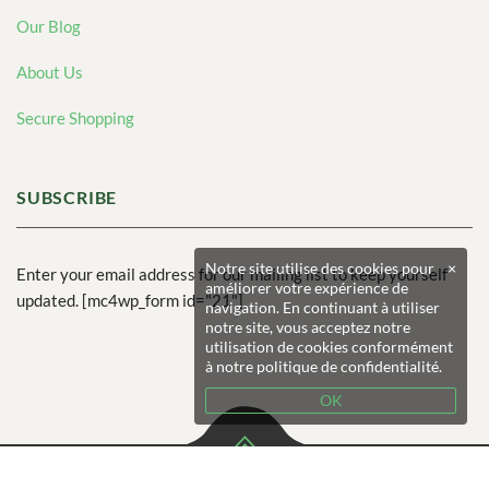
Our Blog
About Us
Secure Shopping
SUBSCRIBE
Notre site utilise des cookies pour
×
Enter your email address for our mailing list to keep yourself
améliorer votre expérience de
updated. [mc4wp_form id="21"]
navigation. En continuant à utiliser
notre site, vous acceptez notre
utilisation de cookies conformément
à notre politique de confidentialité.
OK
© 2026 Crommenacker Producteur Primeur